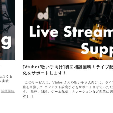
す
[Vtuber/歌い手向け]初回相談無料！ライ
化をサポートします！
いただくも
去実績
このサービスは、Vtuberさんや歌い手さん向けに、ラ
化を目指して エフェクト設定などをサポートさせていた
活動実績
す。 歌枠、雑談、ゲーム配信、ナレーションなど配信に
対 […]