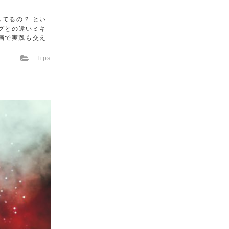
てるの？ とい
グとの違いミキ
画で実践も交え
Tips