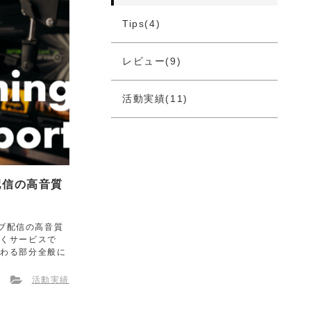
Tips(4)
レビュー(9)
活動実績(11)
ブ配信の高音質
イブ配信の高音質
だくサービスで
関わる部分全般に
活動実績