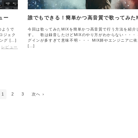
ュー
誰でもできる！簡単かつ高音質で歌ってみたM
のようで
今回は歌ってみたMIXを簡単かつ高音質で行う方法を紹介
プロジェク
す。 歌は録音したけどMIXのやり方がわからない・・・
グ […]
グインが多すぎて意味不明・・・ MIX師やエンジニアに
[…]
レビュー
1
2
3
次へ ›