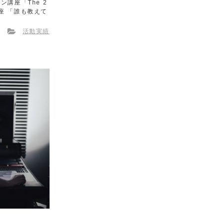
講座「The 2
講座 「誰も教えて
活動実績