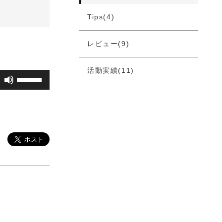
Tips(4)
レビュー(9)
活動実績(11)
ボ
リ
ュ
ー
ム
調
節
に
は
上
下
矢
印