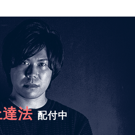
キ
ー
を
使
っ
て
く
だ
さ
い。
上達法
配付中