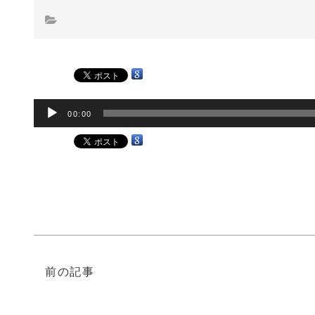
音
00:00
声
プ
レ
ー
ヤ
ー
前の記事