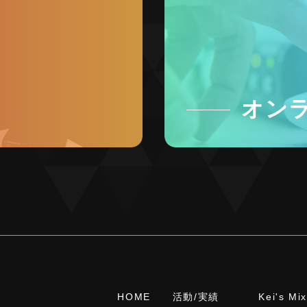
オン
HOME
活動/実績
Kei's Mi